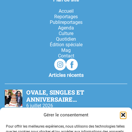
Accueil
Reportages
Publireportages
Agenda
Culture
Quotidien
Édition spéciale
Mag
Contact
Articles récents
OVALE, SINGLES ET
ANNIVERSAIRE…
6 juillet 2026
Gérer le consentement
ALORS ON DANSE !
Pour offrir les meilleures expériences, nous utilisons des technologies telles
6 juillet 2026
que les cookies pour stocker et/ou accéder aux informations des appareils.